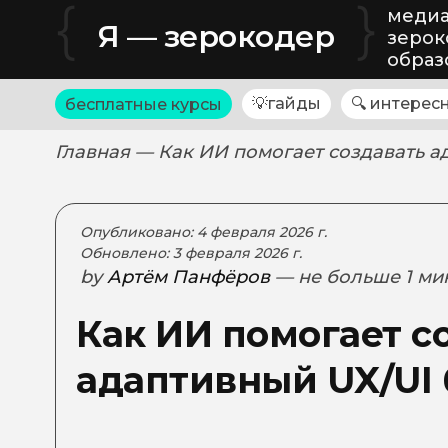
{
}
медиа
Я — зерокодер
зерок
образ
💡гайды
🔍 интерес
бесплатные курсы
Главная
— Как ИИ помогает создавать а
Опубликовано: 4 февраля 2026 г.
Обновлено: 3 февраля 2026 г.
by
Артём Панфёров
— не больше 1 ми
Как ИИ помогает с
адаптивный UX/UI 