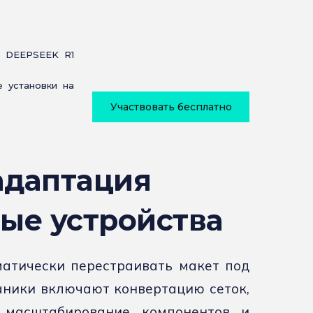
 DEEPSEEK R1
 установки на
Участвовать бесплатно
адаптация
ые устройства
атически перестраивать макет под
аники включают конвертацию сеток,
 масштабирование компонентов и