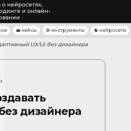
 о нейросетях,
одинге и онлайн-
овании
ное
💼 кейсы
🛠 инструменты
🧠 нейросети
даптивный UX/UI без дизайнера
н
оздавать
без дизайнера