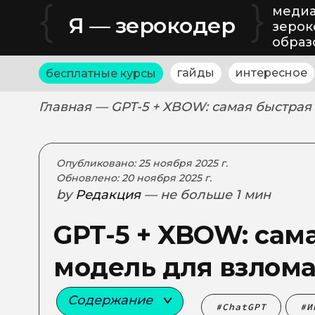
{
}
медиа
Я — зерокодер
зерок
образ
гайды
интересное
бесплатные курсы
Главная
— GPT-5 + XBOW: самая быстрая
Опубликовано: 25 ноября 2025 г.
Обновлено: 20 ноября 2025 г.
by
Редакция
— не больше 1 мин
GPT-5 + XBOW: сам
модель для взлома
Содержание
ChatGPT
И