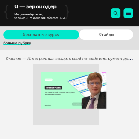
{
}
Я — зерокодер
Медиа о нейросетях,
зерокодинге и онлайн-образовании
бесплатные курсы
💡гайды
больше рубрик
Главная
— Интеграл: как создать свой no-code инструмент для автоматизации