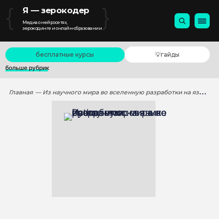
{
}
Я — зерокодер
Медиа о нейросетях,
зерокодинге и онлайн-образовании
бесплатные курсы
💡гайды
больше рубрик
Главная
— Из научного мира во вселенную разработки на языке программирования Python