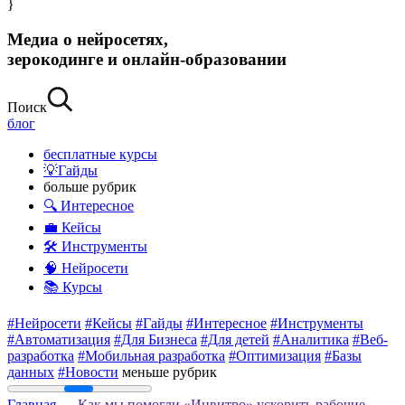
}
Медиа о нейросетях,
зерокодинге и онлайн-образовании
Поиск
блог
бесплатные курсы
💡Гайды
больше рубрик
🔍 Интересное
💼 Кейсы
🛠 Инструменты
🧠 Нейросети
📚 Курсы
#Нейросети
#Кейсы
#Гайды
#Интересное
#Инструменты
#Автоматизация
#Для Бизнеса
#Для детей
#Аналитика
#Веб-
разработка
#Мобильная разработка
#Оптимизация
#Базы
данных
#Новости
меньше рубрик
Главная
— Как мы помогли «Инвитро» ускорить рабочие