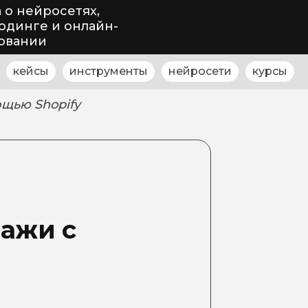
 о нейросетях,
одинге и онлайн-
овании
кейсы
инструменты
нейросети
курсы
щью Shopify
дажи с