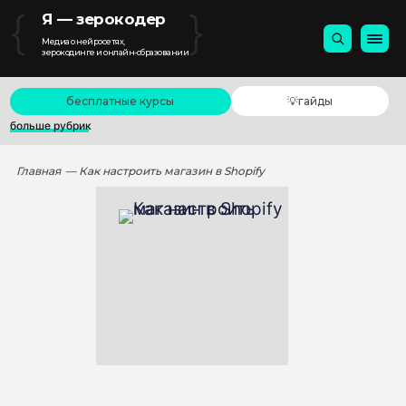
{
}
Я — зерокодер
Медиа о нейросетях,
зерокодинге и онлайн-образовании
бесплатные курсы
💡гайды
больше рубрик
Главная
— Как настроить магазин в Shopify