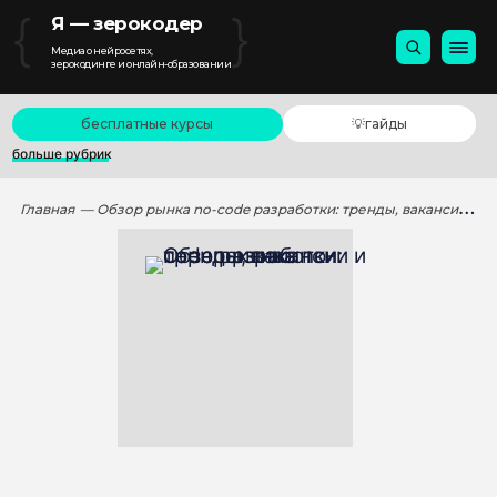
{
}
Я — зерокодер
Медиа о нейросетях,
зерокодинге и онлайн-образовании
бесплатные курсы
💡гайды
больше рубрик
Главная
— Обзор рынка no-code разработки: тренды, вакансии и перспективы