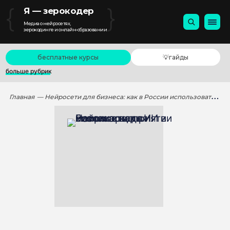
{
}
Я — зерокодер
Медиа о нейросетях,
зерокодинге и онлайн-образовании
бесплатные курсы
💡гайды
больше рубрик
Главная
— Нейросети для бизнеса: как в России использовать ИИ в малом предприятии