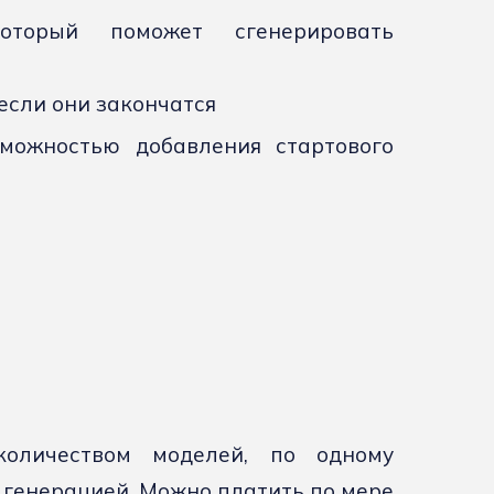
который поможет сгенерировать
если они закончатся
зможностью добавления стартового
количеством моделей, по одному
 генерацией. Можно платить по мере