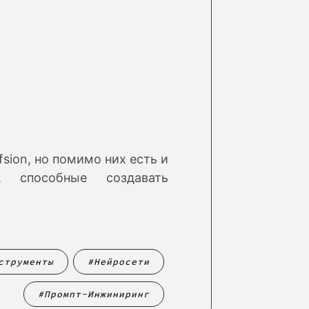
fsion, но помимо них есть и
ы, способные создавать
струменты
Нейросети
Промпт-Инжиниринг