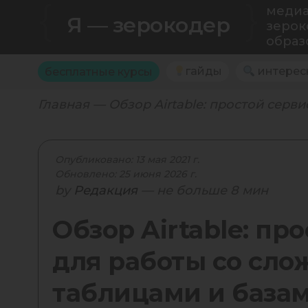
{
}
медиа
Я — зерокодер
зерок
образ
гайды
интерес
бесплатные курсы
Главная
— Обзор Airtable: простой сер
Опубликовано: 13 мая 2021 г.
Обновлено: 25 июня 2026 г.
by
Редакция
— не больше 8 мин
Обзор Airtable: пр
для работы со сл
таблицами и база