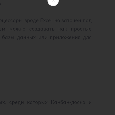
e
роцессоры вроде Excel, но заточен под
ем можно создавать как простые
е базы данных или приложения для
ых, среди которых Канбан-доска и