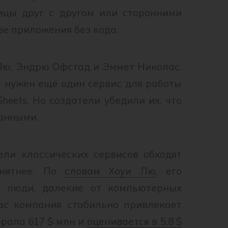
ицы друг с другом или сторонними
ве приложения без кода.
Лю, Эндрю Офстад и Эммет Николас.
 нужен ещё один сервис для работы
Sheets. Но создатели убедили их, что
данными.
ли классических сервисов обходят
онятнее. По
словам Хоуи Лю
, его
е люди, далекие от компьютерных
ас компания стабильно привлекает
брала 617 $ млн и
оценивается в 5,8 $