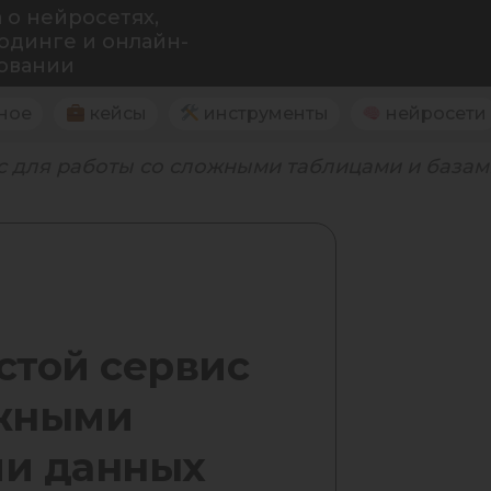
 о нейросетях,
одинге и онлайн-
овании
ное
кейсы
инструменты
нейросети
вис для работы со сложными таблицами и база
остой сервис
ожными
ми данных