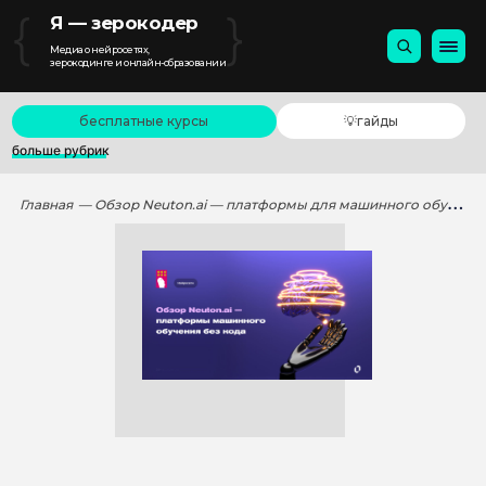
{
}
Я — зерокодер
Медиа о нейросетях,
зерокодинге и онлайн-образовании
бесплатные курсы
💡гайды
больше рубрик
Главная
— Обзор Neuton.ai — платформы для машинного обучения без кода