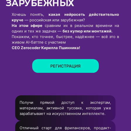
ЗАРУБЕЖНЫХ
Хочешь понять,
какая нейросеть действительно
круче
— российская или зарубежная?
На этом эфире
сравним их в реальном времени на
одних и тех же задачах —
без купюр или монтажей.
Покажем, кто точнее, быстрее, надёжнее — всё это в
живом AI-баттле с участием
СЕО Zerocoder Кирилла Пшинника!
РЕГИСТРАЦИЯ
Получи прямой доступ к экспертам,
материалам, активной тусовке, которая уже
зарабатывает на искусственном интеллекте.
Отличный старт для фрилансеров, продакт-