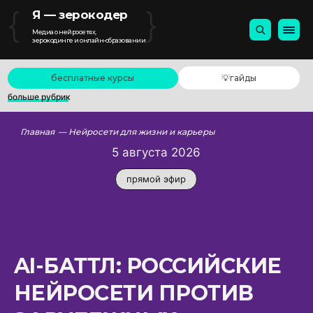
{
}
Я — зерокодер
Медиа о нейросетях,
зерокодинге и онлайн-образовании
бесплатные курсы
💡гайды
больше рубрик
Главная
— Нейросети для жизни и карьеры
5 августа 2026
прямой эфир
AI-БАТТЛ: РОССИЙСКИЕ
НЕЙРОСЕТИ ПРОТИВ