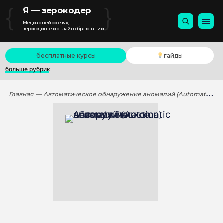
{
}
Я — зерокодер
Медиа о нейросетях,
зерокодинге и онлайн-образовании
бесплатные курсы
гайды
больше рубрик
Главная
— Автоматическое обнаружение аномалий (Automatic Anomaly Detection)