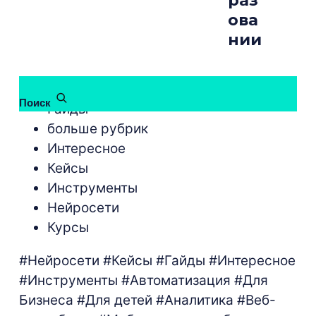
раз
ова
нии
бесплатные курсы
Поиск
Гайды
больше рубрик
Интересное
Кейсы
Инструменты
Нейросети
Курсы
#Нейросети
#Кейсы
#Гайды
#Интересное
#Инструменты
#Автоматизация
#Для
Бизнеса
#Для детей
#Аналитика
#Веб-