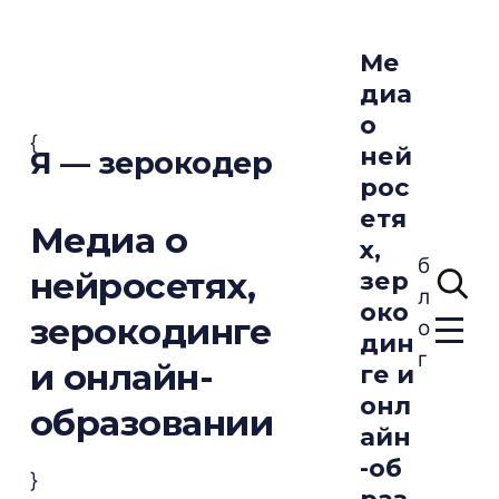
Ме
диа
о
{
ней
Я — зерокодер
рос
етя
Медиа о
х,
б
нейросетях,
зер
л
око
зерокодинге
о
дин
г
и онлайн-
ге и
онл
образовании
айн
-об
}