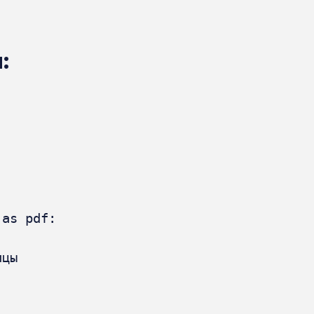
:
as pdf:

цы
