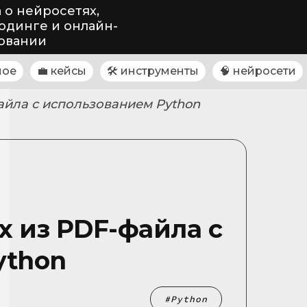
 о нейросетях,
одинге и онлайн-
овании
ное
💼 кейсы
🛠 инструменты
🧠 нейросети
айла с использованием Python
 из PDF-файла с
ython
Python