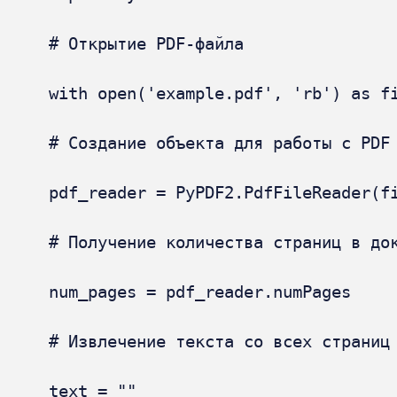
# Открытие PDF-файла

with open('example.pdf', 'rb') as fi
# Создание объекта для работы с PDF

pdf_reader = PyPDF2.PdfFileReader(fi
# Получение количества страниц в док
num_pages = pdf_reader.numPages

# Извлечение текста со всех страниц

text = ""
