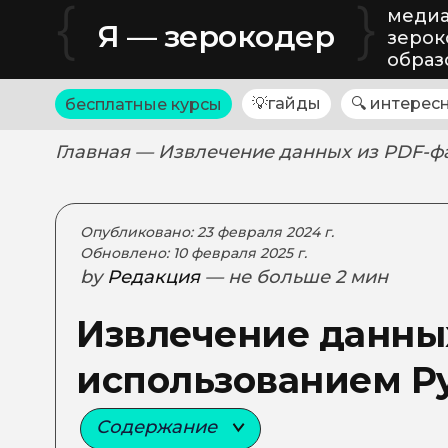
{
}
медиа
Я — зерокодер
зерок
образ
💡гайды
🔍 интерес
бесплатные курсы
Главная
— Извлечение данных из PDF-ф
Опубликовано: 23 февраля 2024 г.
Обновлено: 10 февраля 2025 г.
by
Редакция
— не больше 2 мин
Извлечение данных
использованием P
Содержание