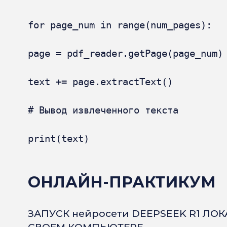
for page_num in range(num_pages):

page = pdf_reader.getPage(page_num)

text += page.extractText()

# Вывод извлеченного текста

print(text)
ОНЛАЙН-ПРАКТИКУМ
ЗАПУСК нейросети DEEPSEEK R1 ЛО