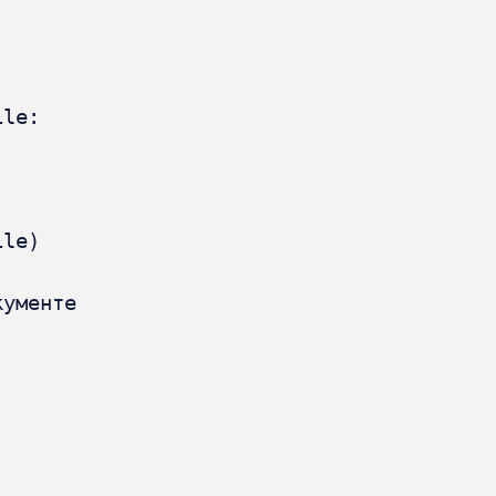
le:

le)

ументе
