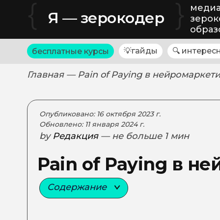
{
}
медиа
Я — зерокодер
зерок
образ
💡гайды
🔍 интерес
бесплатные курсы
Главная
— Pain of Paying в нейромаркет
Опубликовано: 16 октября 2023 г.
Обновлено: 11 января 2024 г.
by
Редакция
— не больше 1 мин
Pain of Paying в н
Содержание