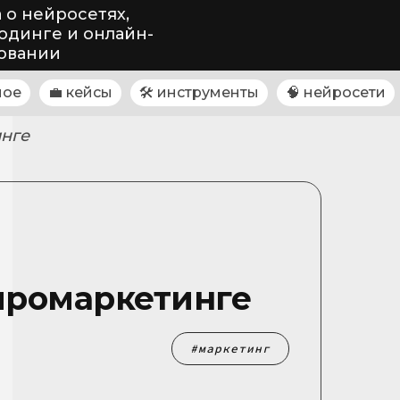
 о нейросетях,
одинге и онлайн-
овании
ное
💼 кейсы
🛠 инструменты
🧠 нейросети
инге
ейромаркетинге
маркетинг