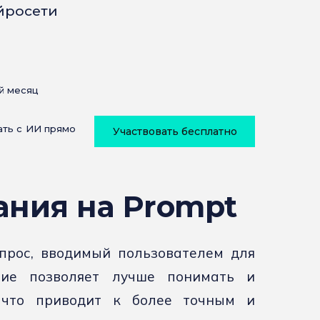
йросети
й месяц
тать с ИИ прямо
Участвовать бесплатно
ания на Prompt
апрос, вводимый пользователем для
ние позволяет лучше понимать и
 что приводит к более точным и