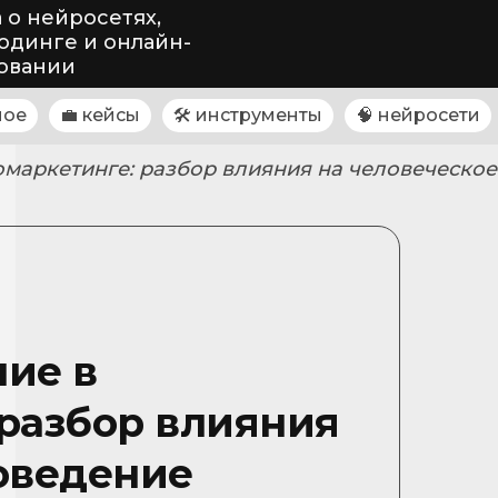
 о нейросетях,
одинге и онлайн-
овании
ное
💼 кейсы
🛠 инструменты
🧠 нейросети
маркетинге: разбор влияния на человеческо
ие в
разбор влияния
оведение