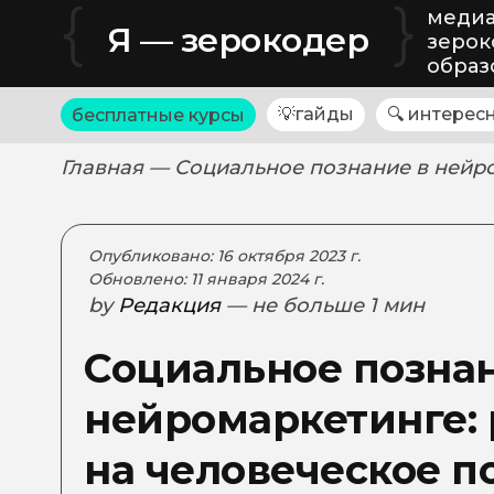
{
}
медиа
Я — зерокодер
зерок
образ
💡гайды
🔍 интерес
бесплатные курсы
Главная
— Социальное познание в нейро
Опубликовано: 16 октября 2023 г.
Обновлено: 11 января 2024 г.
by
Редакция
— не больше 1 мин
Социальное познан
нейромаркетинге: 
на человеческое п