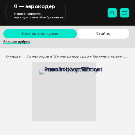
{
}
Я — зерокодер
Медиа о нейросетях,
зерокодинге и онлайн-образовании
бесплатные курсы
💡гайды
больше рубрик
Главная
— Революция в 3D: как новый ИИ от Tencent меняет разработку игр