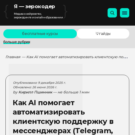
{
}
Я — зерокодер
Медиа о нейросетях,
зерокодинге и онлайн-образовании
бесплатные курсы
💡гайды
больше рубрик
Главная
— Как AI помогает автоматизировать клиентскую поддержку в мессенджерах (Telegram, VK)
Опубликовано: 9 декабря 2025 г.
Обновлено: 26 июня 2026 г.
by
Кирилл Пшинник
— не больше 1 мин
Как AI помогает
автоматизировать
клиентскую поддержку в
мессенджерах (Telegram,