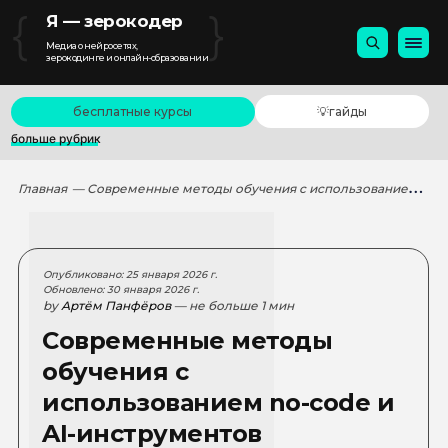
{
}
Я — зерокодер
Медиа о нейросетях,
зерокодинге и онлайн-образовании
бесплатные курсы
💡гайды
больше рубрик
Главная
— Современные методы обучения с использованием no-code и AI-инструментов
Опубликовано: 25 января 2026 г.
Обновлено: 30 января 2026 г.
by
Артём Панфёров
— не больше 1 мин
Современные методы
обучения с
использованием no-code и
AI-инструментов