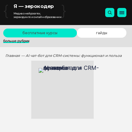
{
}
Я — зерокодер
Медиа о нейросетях,
зерокодинге и онлайн-образовании
бесплатные курсы
гайды
больше рубрик
Главная
— AI чат-бот для CRM-системы: функционал и польза