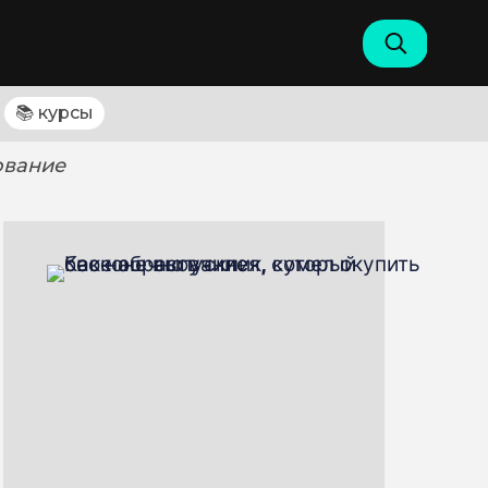
📚 курсы
ование