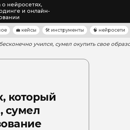
 о нейросетях,
одинге и онлайн-
овании
ное
💼 кейсы
🛠 инструменты
🧠 нейросети
бесконечно учился, сумел окупить свое образ
, который
, сумел
зование