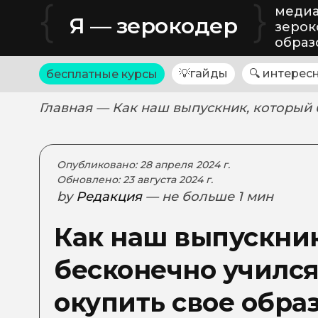
{
}
медиа
Я — зерокодер
зерок
образ
💡гайды
🔍 интерес
бесплатные курсы
Главная
— Как наш выпускник, который 
Опубликовано: 28 апреля 2024 г.
Обновлено: 23 августа 2024 г.
by
Редакция
— не больше 1 мин
Как наш выпускник
бесконечно учился
окупить свое обра