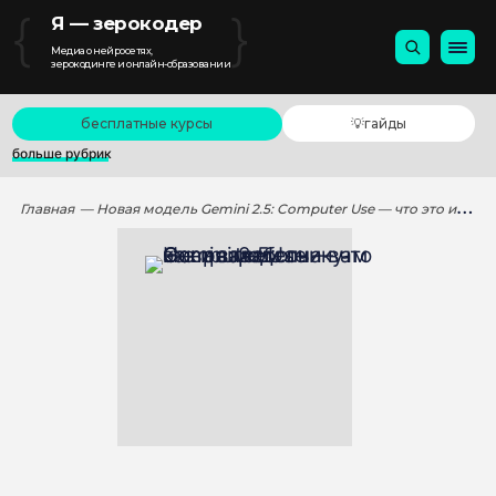
{
}
Я — зерокодер
Медиа о нейросетях,
зерокодинге и онлайн-образовании
бесплатные курсы
💡гайды
больше рубрик
Главная
— Новая модель Gemini 2.5: Computer Use — что это и зачем она вам как разработчику