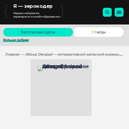
{
}
Я — зерокодер
Медиа о нейросетях,
зерокодинге и онлайн-образовании
бесплатные курсы
гайды
больше рубрик
Главная
— Обзор Decipad — интерактивной записной книжки для цифр