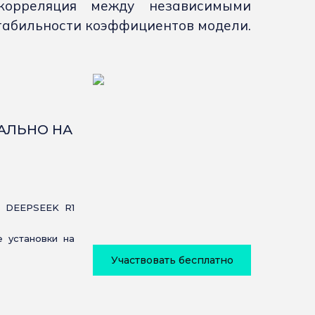
 корреляция между независимыми
табильности коэффициентов модели.
КАЛЬНО НА
 DEEPSEEK R1
 установки на
Участвовать бесплатно