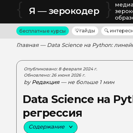
{
}
медиа
Я — зерокодер
зерок
образ
💡гайды
🔍 интерес
бесплатные курсы
Главная
— Data Science на Python: лине
Опубликовано: 8 февраля 2024 г.
Обновлено: 26 июня 2026 г.
by
Редакция
— не больше 1 мин
Data Science на Py
регрессия
Содержание