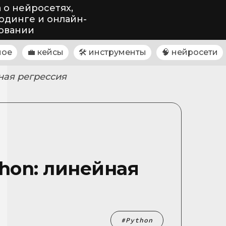
 о нейросетях,
одинге и онлайн-
овании
ное
💼 кейсы
🛠 инструменты
🧠 нейросети
йная регрессия
thon: линейная
Python