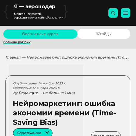
{
}
Я — зерокодер
Медиа о нейросетях,
зерокодинге и онлайн-образовании
бесплатные курсы
💡гайды
больше рубрик
Главная
— Нейромаркетинг: ошибка экономии времени (Time-Saving Bias)
Опубликовано: 14 ноября 2023 г.
Обновлено: 12 января 2024 г.
by
Редакция
— не больше 1 мин
Нейромаркетинг: ошибка
экономии времени (Time-
Saving Bias)
Содержание
маркетинг