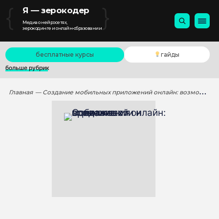
{
}
Я — зерокодер
Медиа о нейросетях,
зерокодинге и онлайн-образовании
бесплатные курсы
гайды
больше рубрик
Главная
— Создание мобильных приложений онлайн: возможности и ограничения