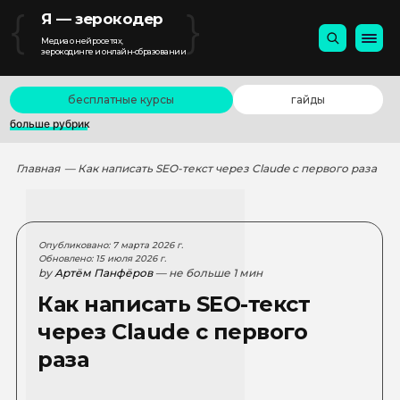
{
}
Я — зерокодер
Медиа о нейросетях,
зерокодинге и онлайн-образовании
бесплатные курсы
гайды
больше рубрик
Главная
— Как написать SEO-текст через Claude с первого раза
Опубликовано: 7 марта 2026 г.
Обновлено: 15 июля 2026 г.
by
Артём Панфёров
— не больше 1 мин
Как написать SEO-текст
через Claude с первого
раза