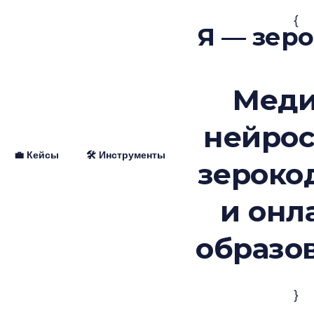
{
Я — зер
Меди
нейрос
💼 Кейсы
🛠 Инструменты
зероко
и онл
образо
}