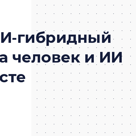
ИИ‑гибридный
а человек и ИИ
сте