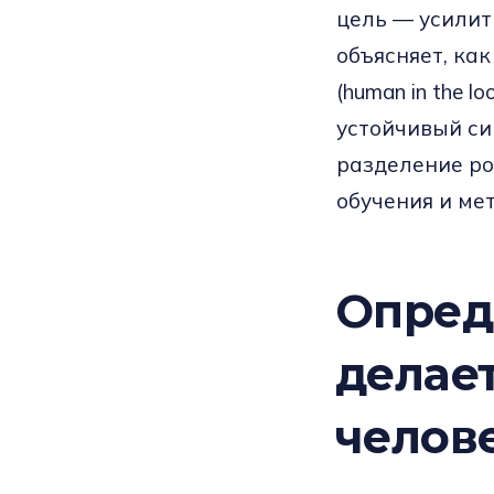
цель — усилит
объясняет, ка
(human in the 
устойчивый си
разделение ро
обучения и ме
Опред
делает
челов