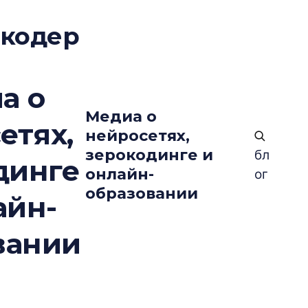
окодер
а о
Медиа о
етях,
нейросетях,
зерокодинге и
бл
динге
онлайн-
ог
образовании
айн-
вании