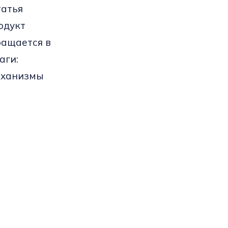
татья
одукт
ращается в
аги:
еханизмы