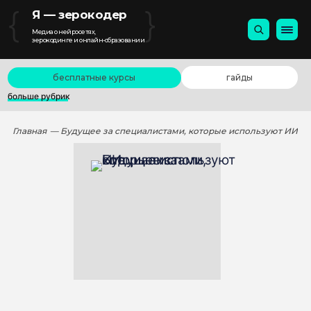
{
}
Я — зерокодер
Медиа о нейросетях,
зерокодинге и онлайн-образовании
бесплатные курсы
гайды
больше рубрик
Главная
— Будущее за специалистами, которые используют ИИ