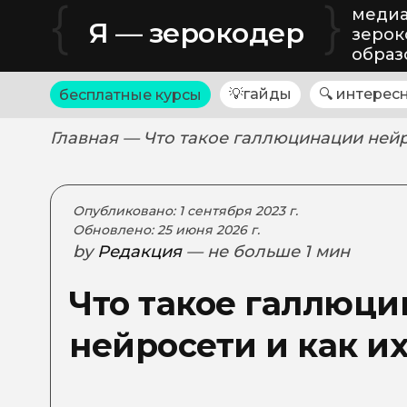
{
}
медиа
Я — зерокодер
зерок
образ
💡гайды
🔍 интерес
бесплатные курсы
Главная
— Что такое галлюцинации нейр
Опубликовано: 1 сентября 2023 г.
Обновлено: 25 июня 2026 г.
by
Редакция
— не больше 1 мин
Что такое галлюц
нейросети и как и