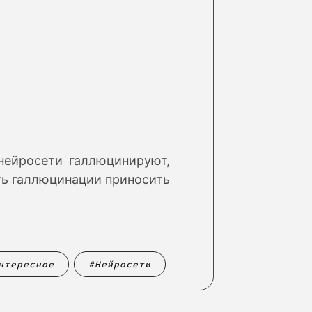
нейросети галлюцинируют,
ить галлюцинации приносить
нтересное
Нейросети