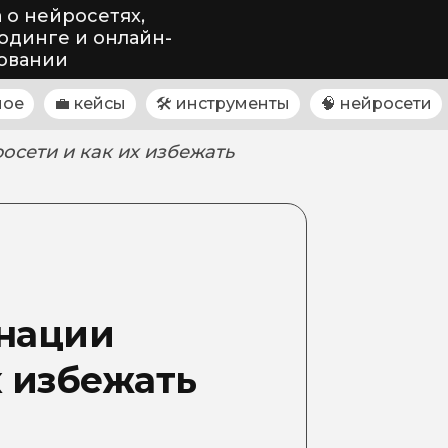
 о нейросетях,
одинге и онлайн-
овании
ное
💼 кейсы
🛠 инструменты
🧠 нейросети
осети и как их избежать
инации
х избежать