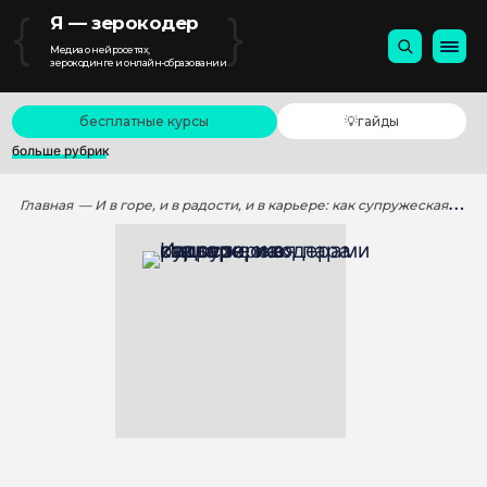
{
}
Я — зерокодер
Медиа о нейросетях,
зерокодинге и онлайн-образовании
бесплатные курсы
💡гайды
больше рубрик
Главная
— И в горе, и в радости, и в карьере: как супружеская пара стала зерокодерами