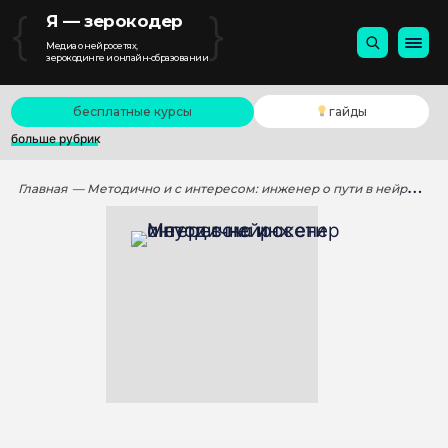
{
}
Я — зерокодер
Медиа о нейросетях,
зерокодинге и онлайн-образовании
бесплатные курсы
гайды
больше рубрик
Главная
— Методично и с интересом: инженер о пути в нейросети