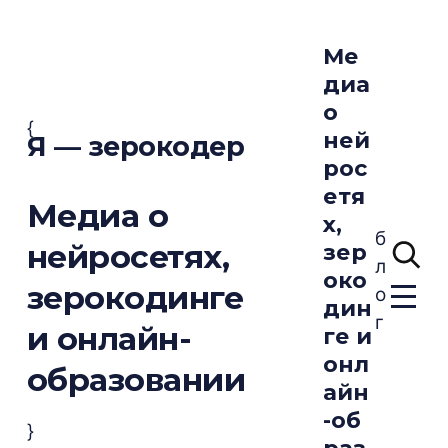
Ме
диа
о
{
ней
Я — зерокодер
рос
етя
Медиа о
х,
б
нейросетях,
зер
л
око
зерокодинге
о
дин
г
и онлайн-
ге и
онл
образовании
айн
-об
}