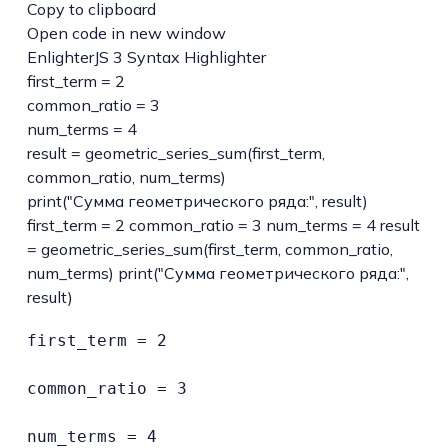
Copy to clipboard
Open code in new window
EnlighterJS 3 Syntax Highlighter
first_term =
2
common_ratio =
3
num_terms =
4
result =
geometric_series_sum
(
first_term,
common_ratio, num_terms
)
print
(
"Сумма геометрического ряда:"
, result
)
first_term = 2 common_ratio = 3 num_terms = 4 result
= geometric_series_sum(first_term, common_ratio,
num_terms) print("Сумма геометрического ряда:",
result)
first_term = 2

common_ratio = 3

num_terms = 4
