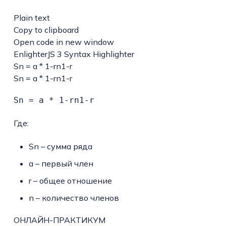
Plain text
Copy to clipboard
Open code in new window
EnlighterJS 3 Syntax Highlighter
Sn = a
*
1
-rn1-r
Sn = a * 1-rn1-r
Sn = a * 1-rn1-r
Где:
Sn – сумма ряда
a – первый член
r – общее отношение
n – количество членов
ОНЛАЙН-ПРАКТИКУМ