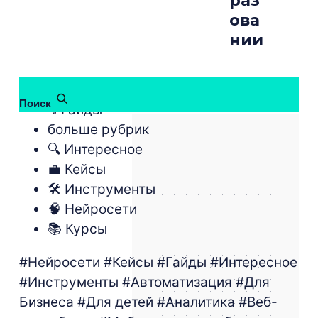
раз
ова
нии
бесплатные курсы
Поиск
💡Гайды
больше рубрик
🔍 Интересное
💼 Кейсы
🛠 Инструменты
🧠 Нейросети
📚 Курсы
#Нейросети
#Кейсы
#Гайды
#Интересное
#Инструменты
#Автоматизация
#Для
Бизнеса
#Для детей
#Аналитика
#Веб-