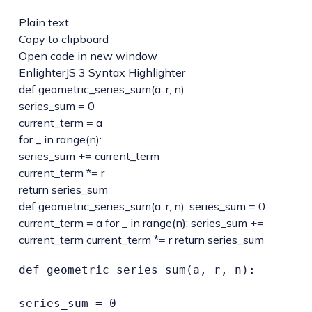
Plain text
Copy to clipboard
Open code in new window
EnlighterJS 3 Syntax Highlighter
def
geometric_series_sum
(
a, r, n
)
:
series_sum =
0
current_term = a
for
_
in
range
(
n
)
:
series_sum += current_term
current_term *= r
return
series_sum
def geometric_series_sum(a, r, n): series_sum = 0
current_term = a for _ in range(n): series_sum +=
current_term current_term *= r return series_sum
def geometric_series_sum(a, r, n):

series_sum = 0
