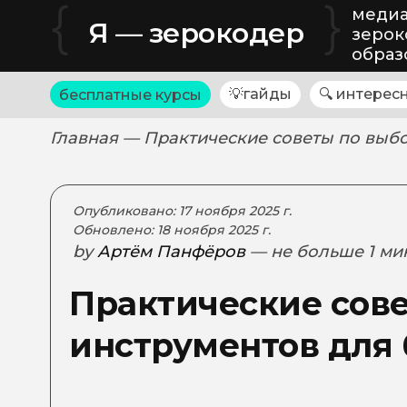
{
}
медиа
Я — зерокодер
зерок
образ
💡гайды
🔍 интерес
бесплатные курсы
Главная
— Практические советы по выбо
Опубликовано: 17 ноября 2025 г.
Обновлено: 18 ноября 2025 г.
by
Артём Панфёров
— не больше 1 ми
Практические сове
инструментов для 