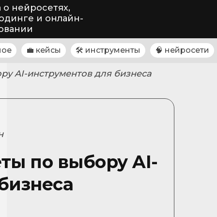
 о нейросетях,
одинге и онлайн-
овании
ное
💼 кейсы
🛠 инструменты
🧠 нейросети
ру AI-инструментов для бизнеса
н
ты по выбору AI-
бизнеса