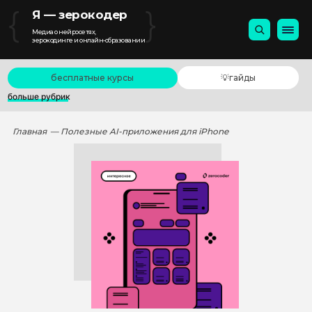
{
}
Я — зерокодер
Медиа о нейросетях,
зерокодинге и онлайн-образовании
бесплатные курсы
💡гайды
больше рубрик
Главная
— Полезные AI-приложения для iPhone