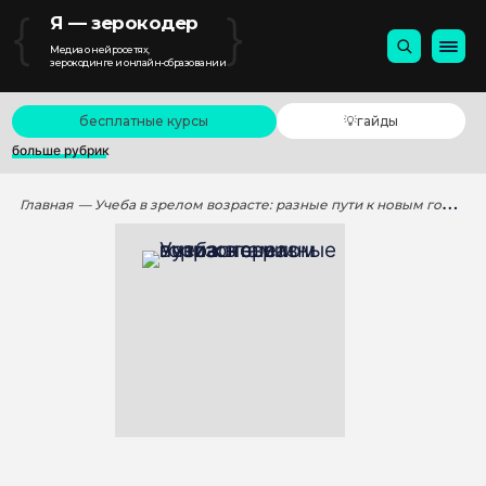
{
}
Я — зерокодер
Медиа о нейросетях,
зерокодинге и онлайн-образовании
бесплатные курсы
💡гайды
больше рубрик
Главная
— Учеба в зрелом возрасте: разные пути к новым горизонтам