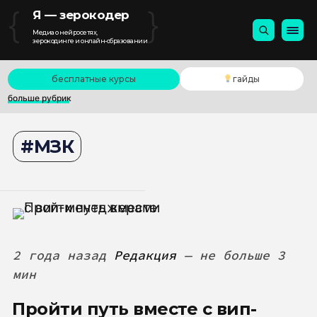
{
}
Я — зерокодер
Медиа о нейросетях,
зерокодинге и онлайн-образовании
бесплатные курсы
гайды
больше рубрик
МЗК
2 года назад
Редакция
— не больше 3
мин
Пройти путь вместе с вип-